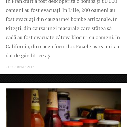
În Frankfurt a fost descoperită o bombă și 60.000
oameni au fost evacuați. În Lille, 200 oameni au
fost evacuați din cauza unei bombe artizanale. În
Pitești, din cauza unei macarale care stătea să
cadă au fost evacuate câteva blocuri cu oameni. În
California, din cauza focurilor. Fazele astea mi-au
dat de gândit: ce aș…
9 DECEMBRIE 2017