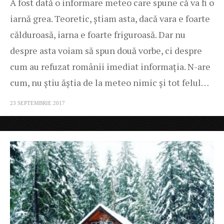
A fost dată o informare meteo care spune că va fi o
iarnă grea. Teoretic, știam asta, dacă vara e foarte
călduroasă, iarna e foarte friguroasă. Dar nu
despre asta voiam să spun două vorbe, ci despre
cum au refuzat românii imediat informația. N-are
cum, nu știu ăștia de la meteo nimic și tot felul…
23 SEPTEMBRIE 2017