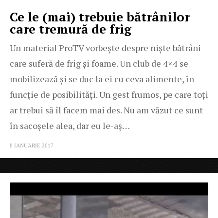
Ce le (mai) trebuie bătrânilor
care tremură de frig
Un material ProTV vorbește despre niște bătrâni
care suferă de frig și foame. Un club de 4×4 se
mobilizează și se duc la ei cu ceva alimente, în
funcție de posibilități. Un gest frumos, pe care toți
ar trebui să îl facem mai des. Nu am văzut ce sunt
în sacoșele alea, dar eu le-aș…
8 IANUARIE 2017