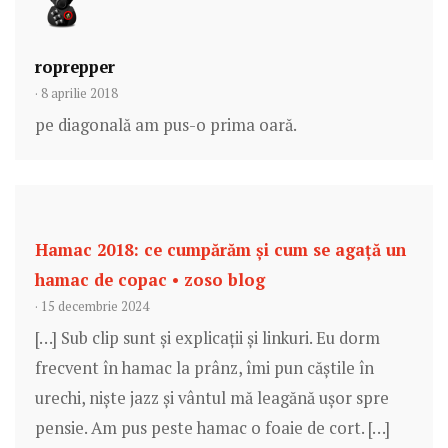
roprepper
· 8 aprilie 2018
pe diagonală am pus-o prima oară.
Hamac 2018: ce cumpărăm și cum se agață un
hamac de copac • zoso blog
· 15 decembrie 2024
[…] Sub clip sunt și explicații și linkuri. Eu dorm
frecvent în hamac la prânz, îmi pun căștile în
urechi, niște jazz și vântul mă leagănă ușor spre
pensie. Am pus peste hamac o foaie de cort. […]