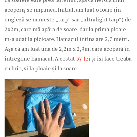
acoperiș se impunea. Inițial, am luat o foaie (în
engleză se numește „tarp” sau „ultralight tarp”) de
2x2m, care mă apăra de soare, dar la prima ploaie
m-a udat la picioare. Hamacul întins are 2,7 metri.
Așa că am luat una de 2,2m x 2,9m, care acoperă în
întregime hamacul. A costat
57 lei
și își face treaba
cu brio, și la ploaie și la soare.