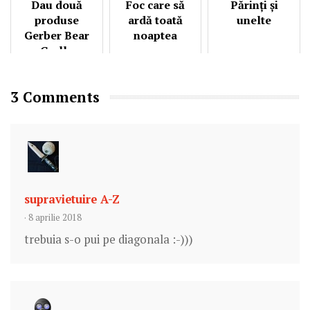
Dau două
Foc care să
Părinți și
produse
ardă toată
unelte
Gerber Bear
noaptea
Grylls
folosite...
3 Comments
supravietuire A-Z
· 8 aprilie 2018
trebuia s-o pui pe diagonala :-)))