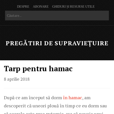
DESPRE
ABONARE
GHIDURI ȘI RESURSE UTILE
PREGĂTIRI DE SUPRAVIEȚUIRE
Tarp pentru hamac
8 aprilie 2018
După ce am început să dorm
în hamac
, am
descoperit că uneori plouă în timp ce eu dorm sau
că soarele este prea puternic, așa că nevoia unui