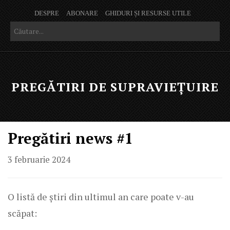
DESPRE
ABONARE
GHIDURI ȘI RESURSE UTILE
PREGĂTIRI DE SUPRAVIEȚUIRE
Pregătiri news #1
3 februarie 2024
O listă de știri din ultimul an care poate v-au
scăpat: