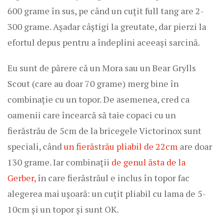
600 grame în sus, pe când un cuțit full tang are 2-
300 grame. Așadar câștigi la greutate, dar pierzi la
efortul depus pentru a îndeplini aceeași sarcină.
Eu sunt de părere că un Mora sau un Bear Grylls
Scout (care au doar 70 grame) merg bine în
combinație cu un topor. De asemenea, cred ca
oamenii care încearcă să taie copaci cu un
fierăstrău de 5cm de la bricegele Victorinox sunt
speciali, când
un fierăstrău pliabil de 22cm
are doar
130 grame. Iar combinații
de genul ăsta de la
Gerber
, în care fierăstrăul e inclus în topor fac
alegerea mai ușoară: un cuțit pliabil cu lama de 5-
10cm și un topor și sunt OK.