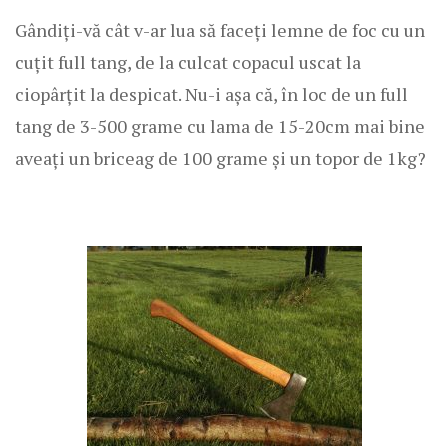
Gândiți-vă cât v-ar lua să faceți lemne de foc cu un
cuțit full tang, de la culcat copacul uscat la
ciopârțit la despicat. Nu-i așa că, în loc de un full
tang de 3-500 grame cu lama de 15-20cm mai bine
aveați un briceag de 100 grame și un topor de 1kg?