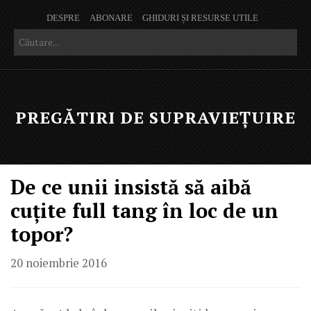
DESPRE
ABONARE
GHIDURI ȘI RESURSE UTILE
PREGĂTIRI DE SUPRAVIEȚUIRE
De ce unii insistă să aibă
cuțite full tang în loc de un
topor?
20 noiembrie 2016