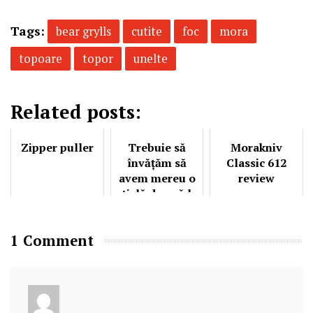
Tags:
bear grylls
cutite
foc
mora
topoare
topor
unelte
Related posts:
Zipper puller
Trebuie să
Morakniv
învățăm să
Classic 612
avem mereu o
review
sticlă de apă la
noi
1 Comment