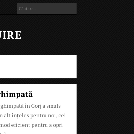
UIRE
ghimpată
ă ghimpată în Gorj a smuls
n alt înțeles pentru noi, cei
mod eficient pentru a opri