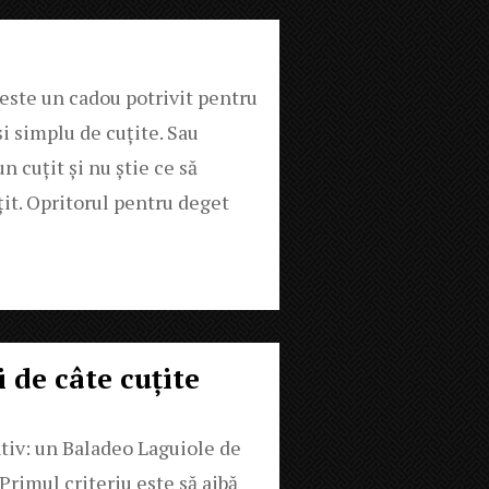
 este un cadou potrivit pentru
i simplu de cuțite. Sau
 cuțit și nu știe ce să
țit. Opritorul pentru deget
 de câte cuțite
tiv: un Baladeo Laguiole de
 Primul criteriu este să aibă