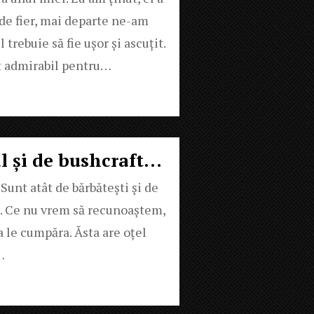
ă de fier, mai departe ne-am
 trebuie să fie ușor și ascuțit.
at admirabil pentru…
al și de bushcraft…
Sunt atât de bărbătești și de
bla. Ce nu vrem să recunoaștem,
a le cumpăra. Ăsta are oțel
…