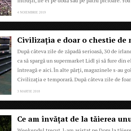
intrușii, fie ei pe două sau pe patru picioare. Y
4 NOIEMBRIE 2019
Civilizația e doar o chestie d
După câteva zile de zăpadă serioasă, 30 de irlan
ca să spargă un supermarket Lidl și să fure din e
întreagă e aici. În alte părți, magazinele s-au go
Civilizația e temporară. După câteva zile de f
3 MARTIE 2018
Ce am învățat de la tăierea un
Weekendul trecut, l-am asistat pe Doru la tăiere