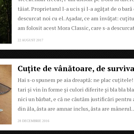
tăiat. Proprietarul l-a ucis și l-a agățat de o bar
descurcat noi cu el. Așadar, ce am învățat: cuțitul
am folosit acest Mora Classic, care s-a descurc
22 AUGUST 2017
Cuțite de vânătoare, de surviv
Hai s-o spunem pe aia dreaptă: ne plac cuțitele! 
tari și vin în forme și culori diferite și bla bla 
nici un bărbat, e că ne căutăm justificări pentru 
din ăla, ăsta are amnar inclus, ăsta are mânerul
28 DECEMBRIE 2016