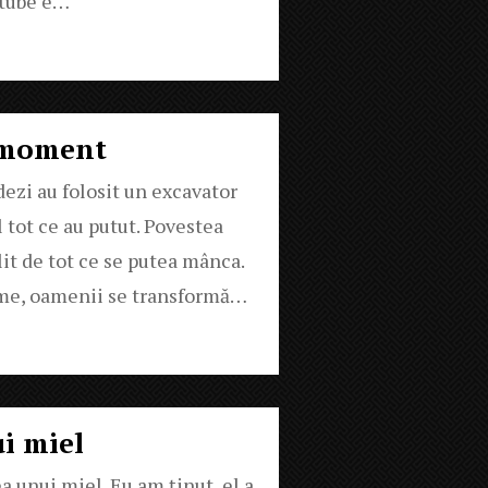
outube e…
e moment
dezi au folosit un excavator
l tot ce au putut. Povestea
lit de tot ce se putea mânca.
oame, oamenii se transformă…
ui miel
a unui miel. Eu am ținut, el a