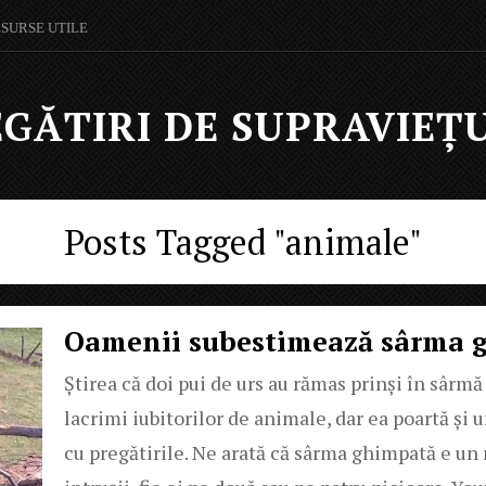
ESURSE UTILE
GĂTIRI DE SUPRAVIEȚ
Posts Tagged "animale"
Oamenii subestimează sârma 
Știrea că doi pui de urs au rămas prinși în sârm
lacrimi iubitorilor de animale, dar ea poartă și u
cu pregătirile. Ne arată că sârma ghimpată e un 