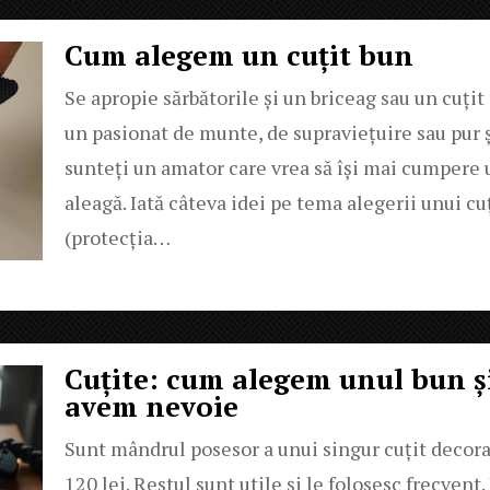
Cum alegem un cuțit bun
Se apropie sărbătorile și un briceag sau un cuțit
un pasionat de munte, de supraviețuire sau pur ș
sunteți un amator care vrea să își mai cumpere un
aleagă. Iată câteva idei pe tema alegerii unui cu
(protecția…
Cuțite: cum alegem unul bun și
avem nevoie
Sunt mândrul posesor a unui singur cuțit decora
120 lei. Restul sunt utile și le folosesc frecvent.