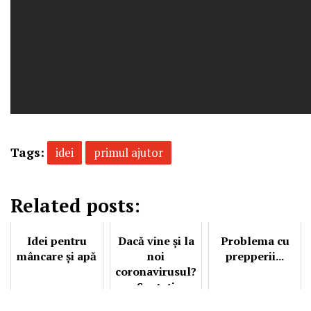
Tags:
idei
primul ajutor
Related posts:
Idei pentru
Dacă vine și la
Problema cu
mâncare și apă
noi
prepperii...
coronavirusul?
Sunteți
pregătiți