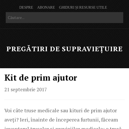
DESPRE
ABONARE
GHIDURI ȘI RESURSE UTILE
PREGĂTIRI DE SUPRAVIEȚUIRE
Kit de prim ajutor
21 septembrie 2017
Voi câte truse medicale sau kituri de prim ajutor
aveți? Ieri, înainte de începerea furtunii, făceam
inventarul truselor și proviziilor medicale: o trusă