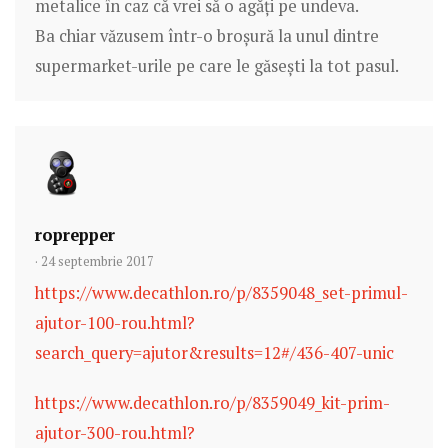
metalice în caz că vrei să o agăți pe undeva.
Ba chiar văzusem într-o broșură la unul dintre
supermarket-urile pe care le găsești la tot pasul.
roprepper
· 24 septembrie 2017
https://www.decathlon.ro/p/8359048_set-primul-
ajutor-100-rou.html?
search_query=ajutor&results=12#/436-407-unic
https://www.decathlon.ro/p/8359049_kit-prim-
ajutor-300-rou.html?