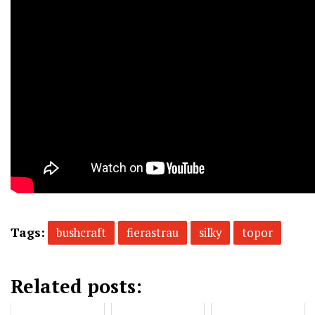
Tags:
bushcraft
fierastrau
silky
topor
Related posts: