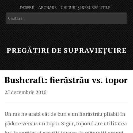
DESPRE
ABONARE
GHIDURI ȘI RESURSE UTILE
PREGĂTIRI DE SUPRAVIEȚUIRE
Bushcraft: fierăstrău vs. topor
25 decembrie 2016
Un rus ne arată cât de bun e un fierăstrău pliabil în
pădure versus un topor. Sigur, toporul are utilitatea
lui, la curățat și ascuțit țepușe, la mărunțit crengi,