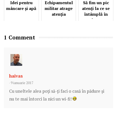
Idei pentru
Echipamentul
Să fim un pic
mâncare și apă
militar atrage
atenți la ce se
atenția
întâmplă în
jur...
1 Comment
haivas
· 9 ianuarie 2017
Cu uneltele alea poți să-ți faci o casă în pădure și
nu te mai întorci la nici un wi-fi!